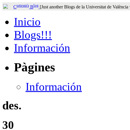
ortesm's
log
C
B
[Just another Blogs de la Universitat de València
Inicio
Blogs!!!
Información
Pàgines
Información
des.
30